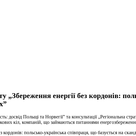
у „Збереження енергії без кордонів: по
х”
ь: досвід Польщі та Норвегії” та консультації „Регіональна стра
кових кіл, компаній, що займаються питаннями енергозбереження
ез кордонів: польсько-українська співпраця, що базується на скан