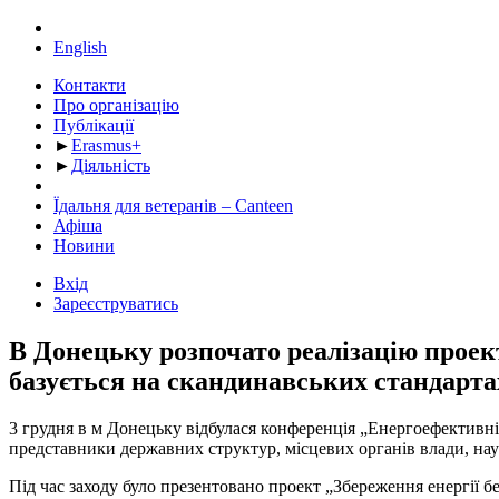
English
Контакти
Про організацію
Публікації
►
Erasmus+
►
Діяльність
Їдальня для ветеранів – Canteen
Афіша
Новини
Вхід
Зареєструватись
В Донецьку розпочато реалізацію проект
базується на скандинавських стандарта
3 грудня в м Донецьку відбулася конференція „Енергоефективніст
представники державних структур, місцевих органів влади, нау
Під час заходу було презентовано проект „Збереження енергії б