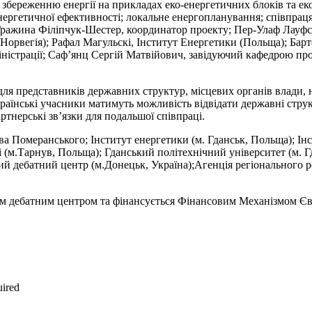
збереженню енергії на прикладах еко-енергетичних блоків та еко
 енергетичної ефективності; локальне енергопланування; співпра
 Гражина Філіпчук-Шестер, координатор проекту; Пер-Улаф Лауфс
Норвегія); Рафал Магульскі, Інститут Енергетики (Польща); Бар
іністрації; Саф’янц Сергій Матвійович, завідуючий кафедрою п
для представників державних структур, місцевих органів влади,
країнські учасники матимуть можливість відвідати державні струк
ртнерські зв’язки для подальшої співпраці.
Померанського; Інститут енергетики (м. Гданськ, Польща); Інст
і (м.Тарнув, Польща); Гданський політехнічний університет (м. Г
 дебатний центр (м.Донецьк, Україна);Агенція регіонального ро
им дебатним центром та фінансується Фінансовим Механізмом Є
uired