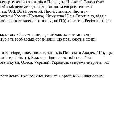
-енергетичних закладів в Польщі та Норвегії. Також було
ця між місцевими органами влади та енергетичними
тад, OREEC (Норвегія); Пьотр Лампарт, Інститут
толомей Хомин (Польща); Чикунова Юлія Євгенівна, відділ
ромислової теплоенергетики ДонНТУ, директор Регіонального
 наукових кіл, компаній, що займаються питаннями
тури та громадські організації, що працюють в сфері
итут гідродинамічних механізмів Польської Академії Наук (м.
данськ, Польща); Кластер відновлюваної енергії та
звитку (м. Одеса, Україна); Українська мережа енергетично
вропейської Економічної зони та Норвезьким Фінансовим