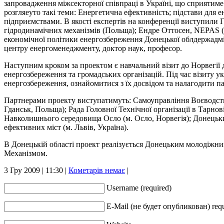
запровадження міжсекторної співпраці в Україні, що сприятиме 
розгляеуто такі теми: Енергетична ефективність; підстави для
підприємствами. В якості експертів на конференції виступили
гідродинамічних механізмів (Польща); Ендре Оттосен, NEPAS (
економічної політики енергозбереження Донецької облдержадм
центру енергоменеджменту, доктор наук, професор.
Наступним кроком за проектом є навчальний візит до Норвегії 
енергозбереження та громадських організацій. Під час візиту у
енергозбереження, ознайомитися з їх досвідом та налагодити па
Партнерами проекту виступатимуть: Самоуправління Воєводства 
Гданськ, Польща); Рада Головної Технічної організації в Тарнов
Навколишнього середовища Осло (м. Осло, Норвегія); Донецький
ефективних міст (м. Львів, Україна).
В Донецькій області проект реалізується Донецьким молодіжн
Механізмом.
3 Гру 2009 | 11:30 |
Кометарів немає
|
Username (required)
Е-Mail (не будет опубликован) req