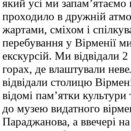
який усі ми запам’ятаємо н
проходило в дружній атмо
жартами, сміхом і спілку
перебування у Вірменії м
екскурсій. Ми відвідали 2
горах, де влаштували невел
відвідали столицю Вірмені
відомі пам’ятки культури 
до музею видатного вірме
Параджанова, а ввечері на