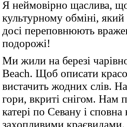
Я неймовірно щаслива, що
культурному обміні, який
досі переповнюють вражен
подорожі!
Ми жили на березі чарівно
Beach. Щоб описати красот
вистачить жодних слів. На
гори, вкриті снігом. Нам
катері по Севану і сповна
захопливими краєвидами.