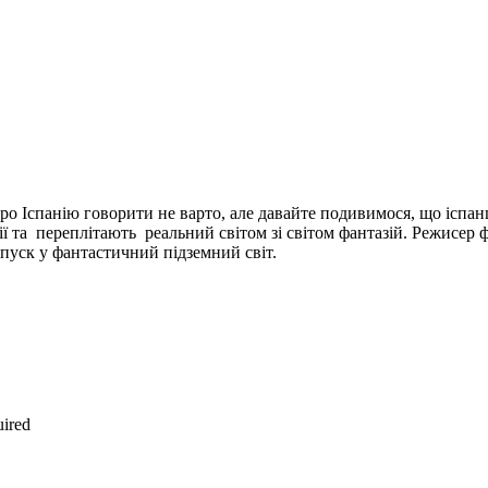
ро Іспанію говорити не варто, але давайте подивимося, що іспан
анії та переплітають реальний світом зі світом фантазій. Режисе
 спуск у фантастичний підземний світ.
uired