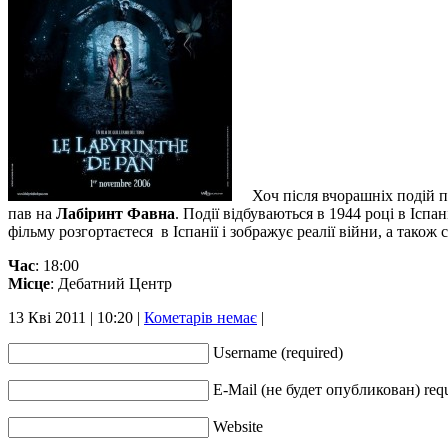
Хоч після вчорашніх подій п
пав на
Лабіринт Фавна
. Події відбуваються в 1944 році в Ісп
фільму розгортаєтеся в Іспанії і зображує реалії війни, а також
Час
: 18:00
Місце
: Дебатний Центр
13 Кві 2011 | 10:20 |
Кометарів немає
|
Username (required)
Е-Mail (не будет опубликован) req
Website