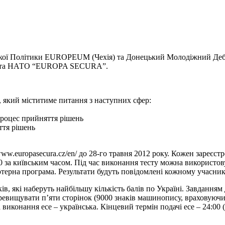
кої Політики EUROPEUM (Чехія) та Донецький Молодіжний Деб
юзу та НАТО “EUROPA SECURA”.
, який міститиме питання з наступних сфер:
 процес прийняття рішень
ття рішень
//www.europasecura.cz/en/ до 28-го травня 2012 року. Кожен заре
:00 за київським часом. Під час виконання тесту можна використо
терна програма. Результати будуть повідомлені кожному учаснику
ів, які наберуть найбільшу кількість балів по Україні. Завдання
еревищувати п’яти сторінок (9000 знаків машинопису, враховуючи 
виконання есе – українська. Кінцевий термін подачі есе – 24:00 (