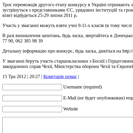
Троє переможців другого етапу конкурсу в Україні отримають зм
зустрінуться з представниками ЄС, урядових інституцій та гром
візит відбудеться 25-29 липня 2011 р.
Участь у змаганні можуть взяти учні 9-11-х класів (в тому числі 
В разі виникнення запитань, будь ласка, звертайтесь в Донець
77 90, 062 385 98 39
Детальну інформацію про конкурс, будь ласка, дивіться на http:/
У змаганні беруть участь старшокласники з Боснії і Герцеговини,
закордонних справ Чехії, Міністерства оборони Чехії та Європе
15 Тра 2012 | 20:27 |
Кометарів немає
|
Username (required)
Е-Mail (не будет опубликован) req
Website