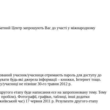
атний Центр запрошують Вас до участі у міжнародному
єстрований учасник/учасниця отримають пароль для доступу до
вувати будь-які джерела інформації – книжки, Інтернет тощо.
/учасниці не пізніше 30-го травня 2012 р.
м другого етапу буде написання есе на запропоновану тему. Тему
пробіли). Фотографії, графіки, таблиці, інші додатки
київський час) 17 червня 2011 р. Результати другого етапу