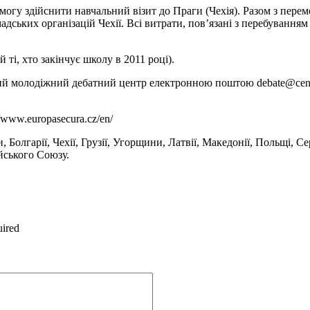
огу здійснити навчальний візит до Праги (Чехія). Разом з перем
адських організацій Чехії. Всі витрати, пов’язані з перебування
й ті, хто закінчує школу в 2011 році).
кий молодіжний дебатний центр електронною поштою debate@cent.
/www.europasecura.cz/en/
 Болгарії, Чехії, Грузії, Угорщини, Латвії, Македонії, Польщі, С
йського Союзу.
uired